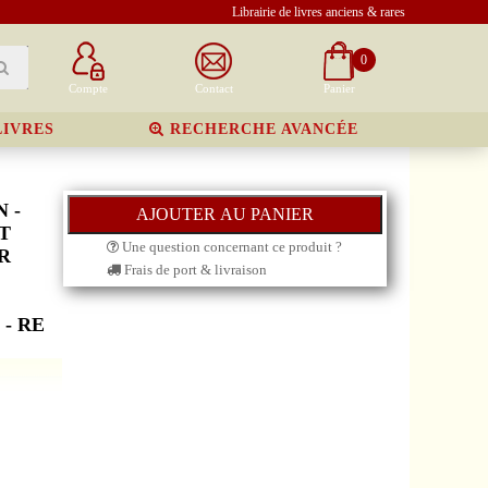
Librairie de livres anciens & rares
0
Compte
Contact
Panier
LIVRES
RECHERCHE AVANCÉE
 -
T
Une question concernant ce produit ?
R
Frais de port & livraison
 - RE