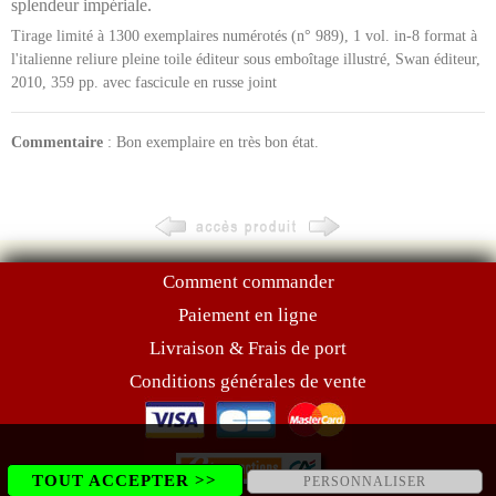
splendeur impériale.
Tirage limité à 1300 exemplaires numérotés (n° 989), 1 vol. in-8 format à
l'italienne reliure pleine toile éditeur sous emboîtage illustré, Swan éditeur,
2010, 359 pp. avec fascicule en russe joint
Commentaire
: Bon exemplaire en très bon état.
Comment commander
Paiement en ligne
Livraison & Frais de port
Conditions générales de vente
TOUT ACCEPTER >>
PERSONNALISER