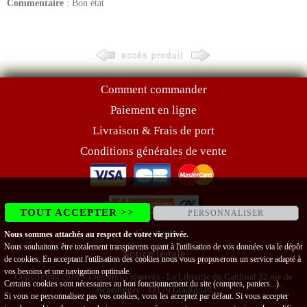
Commentaire
: Bon état
Comment commander
Paiement en ligne
Livraison & Frais de port
Conditions générales de vente
TOUT ACCEPTER >>
PERSONNALISER
Contact
Nous sommes attachés au respect de votre vie privée.
Nous souhaitons être totalement transparents quant à l'utilisation de vos données via le dépôt
Notice légale
de cookies. En acceptant l'utilisation des cookies nous vous proposerons un service adapté à
vos besoins et une navigation optimale.
Copyright@2019 - Tous droits réservés - La Librairie du Cardinal 32 rue de
Certains cookies sont nécessaires au bon fonctionnement du site (comptes, paniers...).
Bénédigues - 33170 Gradignan
Si vous ne personnalisez pas vos cookies, vous les acceptez par défaut. Si vous accepter