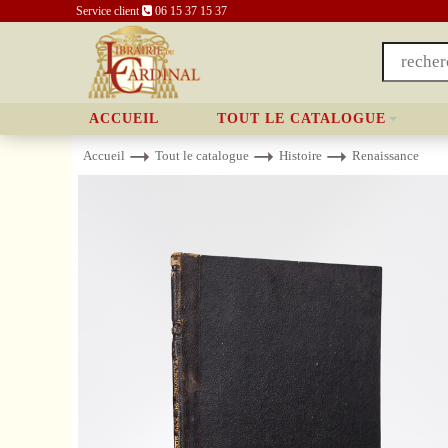
Service client
06 15 37 15 37
ACCUEIL
TOUT LE CATALOGUE
Accueil
Tout le catalogue
Histoire
Renaissance