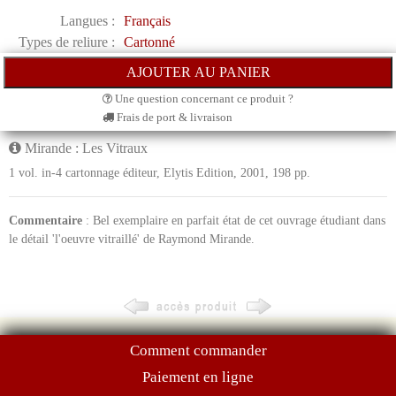
Langues :
Français
Types de reliure :
Cartonné
Une question concernant ce produit ?
Frais de port & livraison
Mirande : Les Vitraux
1 vol. in-4 cartonnage éditeur, Elytis Edition, 2001, 198 pp.
Commentaire
: Bel exemplaire en parfait état de cet ouvrage étudiant dans
le détail 'l'oeuvre vitraillé' de Raymond Mirande.
Comment commander
Paiement en ligne