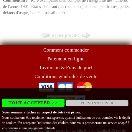
Commentaire
: Rare exemplaire bien complet de l'intégralité des numéros
de l'année 1901. Etat satisfaisant (accroc au dos, coins un peu frottés, petits
défauts d'usage, bon état par ailleurs).
Comment commander
Paiement en ligne
Livraison & Frais de port
Conditions générales de vente
TOUT ACCEPTER >>
PERSONNALISER
Contact
Nous sommes attachés au respect de votre vie privée.
Nous souhaitons être totalement transparents quant à l'utilisation de vos données via le dépôt
Notice légale
de cookies. En acceptant l'utilisation des cookies nous vous proposerons un service adapté à
vos besoins et une navigation optimale.
Copyright@2019 - Tous droits réservés - La Librairie du Cardinal 32 rue de