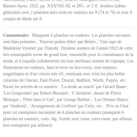
Buenos-Ayres, 1922, pp. XXXVIII-XL et 285-, et 2 ff. doubles (tables
générales) avec 2 planches hors texte en couleurs sur 8 (74 et 76) et avec 8
croquis de Mode sur 8
Commentaire
: Manquent 6 planches en couleurs. Les planches suivantes
sont bien présentes : 'Pauvres petites bêtes' par Bénito ; 'Une cape de
Madeleine Vionnet' par Thayaht. Dixième numéro de l'année 1922 de cette
très remarquable revue de grand luxe, essentielle pour la connaissance de la
mode, et à laquelle collaborèrent les tous meilleurs artistes de l'époque. Les
illustrations en couleurs, dans le texte ou hors-texte, sont toujours
magnifiques et d'un coloris très vif, restituant avec éclat les plus belles
créations de Cheruit, Paul Poiret, Doucet, Redfern, Worth, Paquin, etc.
Parmi les articles de ce numéro : 'La mode au match' par Gérard Bauer ;
'Les Gorgerettes' par Robert Burnand ; 'L'Aviation', dessin de Pierre
Mourgue ; 'Fêtes dans le Ciel', par George Barbier ; 'Les Oiseaux blancs'
par Vaudreuil ; 'Arrangements de Coiffure' par Celio, etc... Prix en l'état
pour cet exemplaire incomplet de 6 planches en couleurs (manquent 6
planches en couleurs, couv. lég. frottée avec rouss, rares rouss. par ailleurs,
bon exemplaire par ailleurs).