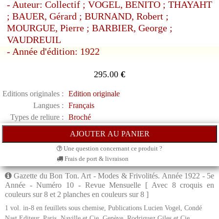
- Auteur: Collectif ; VOGEL, BENITO ; THAYAHT
; BAUER, Gérard ; BURNAND, Robert ;
MOURGUE, Pierre ; BARBIER, George ;
VAUDREUIL
- Année d'édition: 1922
295.00
€
Editions originales :
Edition originale
Langues :
Français
Types de reliure :
Broché
Une question concernant ce produit ?
Frais de port & livraison
Gazette du Bon Ton. Art - Modes & Frivolités. Année 1922 - 5e
Année - Numéro 10 - Revue Mensuelle [ Avec 8 croquis en
couleurs sur 8 et 2 planches en couleurs sur 8 ]
1 vol. in-8 en feuillets sous chemise, Publications Lucien Vogel, Condé
Nast Editeur, Paris, Naville et Cie, Genève, Rodriguez Giles et Cie,