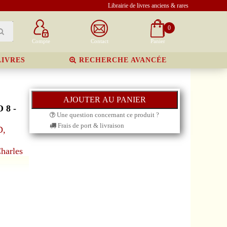
Librairie de livres anciens & rares
0
Compte
Contact
Panier
LIVRES
RECHERCHE AVANCÉE
 8 -
Une question concernant ce produit ?
Frais de port & livraison
D,
,
harles