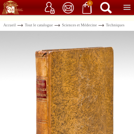
Service client
06 15 37 15 37
Librairie de livres anciens & rares
0
Accueil
Tout le catalogue
Sciences et Médecine
Techniques