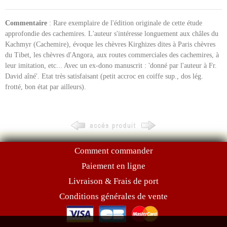
Commentaire
: Rare exemplaire de l'édition originale de cette étude
approfondie des cachemires. L'auteur s'intéresse longuement aux châles du
Kachmyr (Cachemire), évoque les chèvres Kirghizes dites à Paris chèvres
du Tibet, les chèvres d'Angora, aux routes commerciales des cachemires, à
leur imitation, etc... Avec un ex-dono manuscrit : 'donné par l'auteur à Fr.
David aîné'. Etat très satisfaisant (petit accroc en coiffe sup., dos lég.
frotté, bon état par ailleurs).
Comment commander
Paiement en ligne
Livraison & Frais de port
Conditions générales de vente