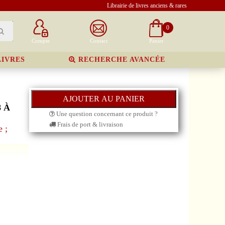
Librairie de livres anciens & rares
0
Compte
Contact
Panier
LIVRES
RECHERCHE AVANCÉE
 À
Une question concernant ce produit ?
Frais de port & livraison
 ;