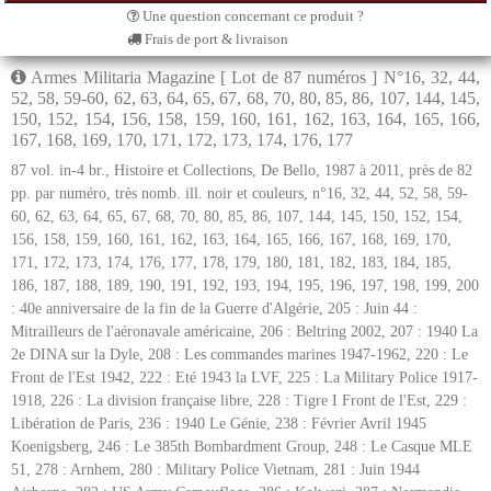
Une question concernant ce produit ?
Frais de port & livraison
Armes Militaria Magazine [ Lot de 87 numéros ] N°16, 32, 44,
52, 58, 59-60, 62, 63, 64, 65, 67, 68, 70, 80, 85, 86, 107, 144, 145,
150, 152, 154, 156, 158, 159, 160, 161, 162, 163, 164, 165, 166,
167, 168, 169, 170, 171, 172, 173, 174, 176, 177
87 vol. in-4 br., Histoire et Collections, De Bello, 1987 à 2011, près de 82
pp. par numéro, très nomb. ill. noir et couleurs, n°16, 32, 44, 52, 58, 59-
60, 62, 63, 64, 65, 67, 68, 70, 80, 85, 86, 107, 144, 145, 150, 152, 154,
156, 158, 159, 160, 161, 162, 163, 164, 165, 166, 167, 168, 169, 170,
171, 172, 173, 174, 176, 177, 178, 179, 180, 181, 182, 183, 184, 185,
186, 187, 188, 189, 190, 191, 192, 193, 194, 195, 196, 197, 198, 199, 200
: 40e anniversaire de la fin de la Guerre d'Algérie, 205 : Juin 44 :
Mitrailleurs de l'aéronavale américaine, 206 : Beltring 2002, 207 : 1940 La
2e DINA sur la Dyle, 208 : Les commandes marines 1947-1962, 220 : Le
Front de l'Est 1942, 222 : Eté 1943 la LVF, 225 : La Military Police 1917-
1918, 226 : La division française libre, 228 : Tigre I Front de l'Est, 229 :
Libération de Paris, 236 : 1940 Le Génie, 238 : Février Avril 1945
Koenigsberg, 246 : Le 385th Bombardment Group, 248 : Le Casque MLE
51, 278 : Arnhem, 280 : Military Police Vietnam, 281 : Juin 1944