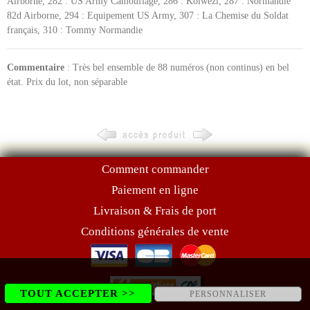
Airborne, 282 : US Army Camouflage, 286 : Kolwezi, 287 : Normandie
82d Airborne, 294 : Equipement US Army, 307 : La Chemise du Soldat
français, 310 : Tommy Normandie
Commentaire
: Très bel ensemble de 88 numéros (non continus) en bel
état. Prix du lot, non séparable
Comment commander
Paiement en ligne
Livraison & Frais de port
Conditions générales de vente
TOUT ACCEPTER >>
PERSONNALISER