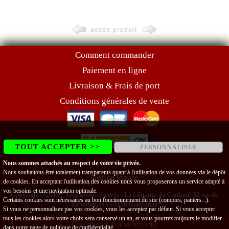
Comment commander
Paiement en ligne
Livraison & Frais de port
Conditions générales de vente
TOUT ACCEPTER >>
PERSONNALISER
Contact
Nous sommes attachés au respect de votre vie privée.
Nous souhaitons être totalement transparents quant à l'utilisation de vos données via le dépôt
Notice légale
de cookies. En acceptant l'utilisation des cookies nous vous proposerons un service adapté à
vos besoins et une navigation optimale.
Copyright@2019 - Tous droits réservés - La Librairie du Cardinal 32 rue de
Certains cookies sont nécessaires au bon fonctionnement du site (comptes, paniers...).
Bénédigues - 33170 Gradignan
Si vous ne personnalisez pas vos cookies, vous les acceptez par défaut. Si vous accepter
tous les cookies alors votre choix sera conservé un an, et vous pourrez toujours le modifier
Conception Lithium Network
dans notre page de
politique de confidentialité
.