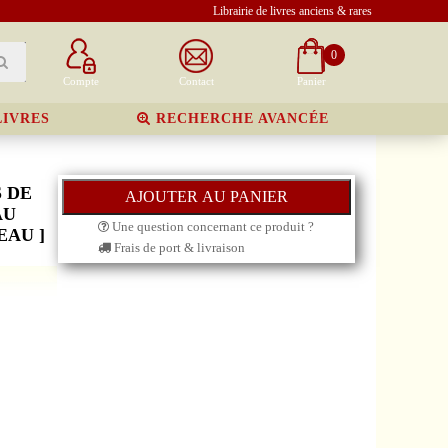
Librairie de livres anciens & rares
0
Compte
Contact
Panier
LIVRES
RECHERCHE AVANCÉE
 DE
AU
Une question concernant ce produit ?
EAU ]
Frais de port & livraison