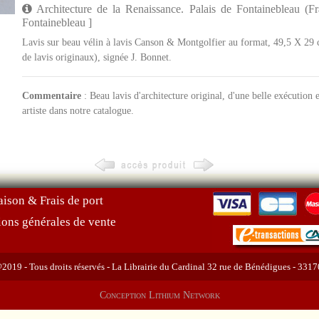
Architecture de la Renaissance. Palais de Fontainebleau (F
Fontainebleau ]
Lavis sur beau vélin à lavis Canson & Montgolfier au format, 49,5 X 29 
de lavis originaux), signée J. Bonnet.
Commentaire
: Beau lavis d'architecture original, d'une belle exécution
artiste dans notre catalogue.
aison & Frais de port
ions générales de vente
019 - Tous droits réservés - La Librairie du Cardinal 32 rue de Bénédigues - 331
Conception Lithium Network