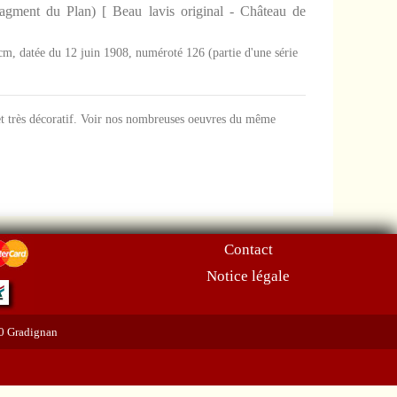
ragment du Plan) [ Beau lavis original - Château de
cm, datée du 12 juin 1908, numéroté 126 (partie d'une série
 et très décoratif. Voir nos nombreuses oeuvres du même
Contact
Notice légale
70 Gradignan