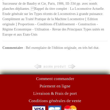
Successeur de de Baudry et Cie, Paris, 1906, III-334 pp. avec nomb.
planches dépliantes. Rappel du titre complet : La Locomotive Actuelle.
Etude générale sur les Types récents de Locomotives à grande puissance.
Complément au Traité Pratique de la Machine Locomotive [ Edition
originale ] Proportions - Conditions d'Etablissement - Construction -
Régime Economique - Utilisation - Revue des Principaux Types usités en
Europe et aux Etats-Unis
Commentaire
: Bel exemplaire de l'édition originale, en très bel état.
Comment commander
Paiement en ligne
Livraison & Frais de port
Conditions générales de vente