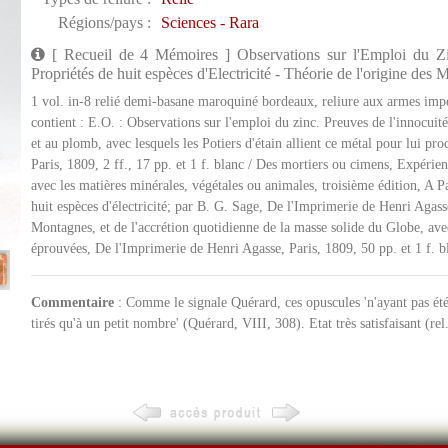
Régions/pays :
Sciences - Rara
[ Recueil de 4 Mémoires ] Observations sur l'Emploi du Zi
Propriétés de huit espèces d'Electricité - Théorie de l'origine des
1 vol. in-8 relié demi-basane maroquiné bordeaux, reliure aux armes impéri
contient : E.O. : Observations sur l'emploi du zinc. Preuves de l'innocuité
et au plomb, avec lesquels les Potiers d'étain allient ce métal pour lui pr
Paris, 1809, 2 ff., 17 pp. et 1 f. blanc / Des mortiers ou cimens, Expérie
avec les matières minérales, végétales ou animales, troisième édition, A Pa
huit espèces d'électricité; par B. G. Sage, De l'Imprimerie de Henri Agass
Montagnes, et de l'accrétion quotidienne de la masse solide du Globe, avec
éprouvées, De l'Imprimerie de Henri Agasse, Paris, 1809, 50 pp. et 1 f. b
Commentaire
: Comme le signale Quérard, ces opuscules 'n'ayant pas été 
tirés qu'à un petit nombre' (Quérard, VIII, 308). Etat très satisfaisant (rel. 