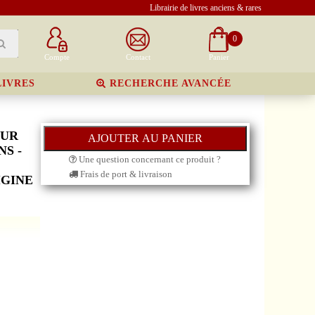
Librairie de livres anciens & rares
0
Compte
Contact
Panier
LIVRES
RECHERCHE AVANCÉE
SUR
S -
Une question concernant ce produit ?
Frais de port & livraison
IGINE