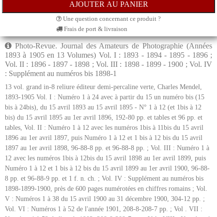
Une question concernant ce produit ?
Frais de port & livraison
Photo-Revue. Journal des Amateurs de Photographie (Années
1893 à 1905 en 13 Volumes) Vol. I : 1893 - 1894 - 1895 - 1896 ;
Vol. II : 1896 - 1897 - 1898 ; Vol. III : 1898 - 1899 - 1900 ; Vol. IV
: Supplément au numéros bis 1898-1
13 vol. grand in-8 reliure éditeur demi-percaline verte, Charles Mendel,
1893-1905 Vol. I : Numéro 1 à 24 avec à partir du 15 un numéro bis (15
bis à 24bis), du 15 avril 1893 au 15 avril 1895 - N° 1 à 12 (et 1bis à 12
bis) du 15 avril 1895 au 1er avril 1896, 192-80 pp. et tables et 96 pp. et
tables, Vol. II : Numéro 1 à 12 avec les numéros 1bis à 11bis du 15 avril
1896 au 1er avril 1897, puis Numéro 1 à 12 et 1 bis à 12 bis du 15 avril
1897 au 1er avril 1898, 96-88-8 pp. et 96-88-8 pp. ; Vol. III : Numéro 1 à
12 avec les numéros 1bis à 12bis du 15 avril 1898 au 1er avril 1899, puis
Numéro 1 à 12 et 1 bis à 12 bis du 15 avril 1899 au 1er avril 1900, 96-88-
8 pp. et 96-88-9 pp. et 1 f. n. ch. ; Vol. IV : Supplément au numéros bis
1898-1899-1900, près de 600 pages numérotées en chiffres romains ; Vol.
V : Numéros 1 à 38 du 15 avril 1900 au 31 décembre 1900, 304-12 pp. ;
Vol. VI : Numéros 1 à 52 de l'année 1901, 208-8-208-7 pp. ; Vol . VII :