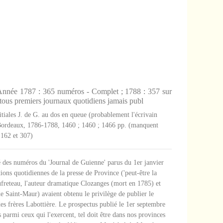
nnée 1787 : 365 numéros - Complet ; 1788 : 357 sur
tous premiers journaux quotidiens jamais publ
itiales J. de G. au dos en queue (probablement l'écrivain
 Bordeaux, 1786-1788, 1460 ; 1460 ; 1466 pp. (manquent
 162 et 307)
é des numéros du 'Journal de Guienne' parus du 1er janvier
ions quotidiennes de la presse de Province ('peut-être la
freteau, l'auteur dramatique Clozanges (mort en 1785) et
e Saint-Maur) avaient obtenu le privilège de publier le
es frères Labottière. Le prospectus publié le 1er septembre
 parmi ceux qui l'exercent, tel doit être dans nos provinces