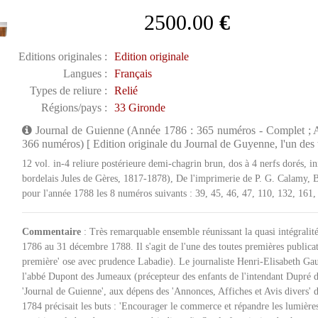
2500.00
€
Editions originales :
Edition originale
Langues :
Français
Types de reliure :
Relié
Régions/pays :
33 Gironde
Journal de Guienne (Année 1786 : 365 numéros - Complet ; A
366 numéros) [ Edition originale du Journal de Guyenne, l'un des 
12 vol. in-4 reliure postérieure demi-chagrin brun, dos à 4 nerfs dorés, in
bordelais Jules de Gères, 1817-1878), De l'imprimerie de P. G. Calamy,
pour l'année 1788 les 8 numéros suivants : 39, 45, 46, 47, 110, 132, 161,
Commentaire
: Très remarquable ensemble réunissant la quasi intégralit
1786 au 31 décembre 1788. Il s'agit de l'une des toutes premières publicat
première' ose avec prudence Labadie). Le journaliste Henri-Elisabeth Gau
l'abbé Dupont des Jumeaux (précepteur des enfants de l'intendant Dupré d
'Journal de Guienne', aux dépens des 'Annonces, Affiches et Avis divers' d
1784 précisait les buts : 'Encourager le commerce et répandre les lumières