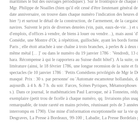
maritimes le but des ouvrages périodiques'). Sur le frontispice de chaqu
Mgr. Philippe de Noailles (bien qu'il eût cessé d'être lieutenant général d
date anniversaire, on trouve dans chaque numéro l'indication des heures 
hier !) et surtout le détail de la construction, de l'armement, de la cargais
navires. Suivent le prix de diverses denrées (vin, pain, eaux-de-vie...) et 
d'emplois, d'offices à vendre, de biens à louer ou vendre...), mais aussi 'd'
Comédie, une Montre d'Or, à répétition, guillochée, ayant les bords formé
Paris ; elle étoit attachée à une chaîne à trois branches, à perles & à deu
même métal [... ]' ou dans le numéro du 19 janvier 1786 : 'Vendredi, 13 d
hara. Récompense à qui le rapportera au Suisse dudit hôtel'). A la suite, 
littérature (ainsi, le 18 février 1786, une longue recension de la suite et
spectacles (le 10 janvier 1786 : 'Petits Comédiens privilégiés de Mgr le 
masqué. Prix : 30 s. par personne' ou 'Automate escamoteur hollandais, dan
aujourdh. à 4 h. & 7 h. du soir. Farces, Scènes Pyriques, Métamorphoses
s.). Dans ce journal, le mathématicien Paul Larroque, né à Tonneins, rédige
exemplaire (petit trou de ficelle à chaque numéro, qq. livraisons plus usa
remarquable, de toute rareté en mains privées, réunissant près de 3 années
interrompu en 1790). Une mine d'information exceptionnelle sur la vie q
Desgraves, La Presse à Bordeaux, 99-100 ; Labadie, La Presse Bordelais 