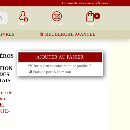
Librairie de livres anciens & rares
0
Compte
Contact
Panier
LIVRES
RECHERCHE AVANCÉE
MÉROS
Une question concernant ce produit ?
ITION
Frais de port & livraison
DES
MAIS
me de
no-
E,
RTE-