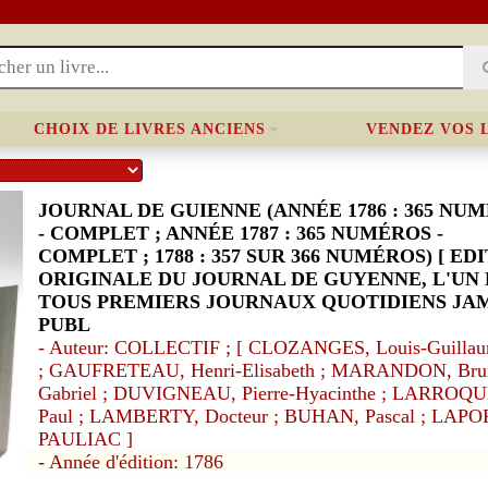
CHOIX DE LIVRES ANCIENS
VENDEZ VOS 
JOURNAL DE GUIENNE (ANNÉE 1786 : 365 NU
- COMPLET ; ANNÉE 1787 : 365 NUMÉROS -
COMPLET ; 1788 : 357 SUR 366 NUMÉROS) [ ED
ORIGINALE DU JOURNAL DE GUYENNE, L'UN 
TOUS PREMIERS JOURNAUX QUOTIDIENS JA
PUBL
- Auteur: COLLECTIF ; [ CLOZANGES, Louis-Guillau
; GAUFRETEAU, Henri-Elisabeth ; MARANDON, Bru
Gabriel ; DUVIGNEAU, Pierre-Hyacinthe ; LARROQU
Paul ; LAMBERTY, Docteur ; BUHAN, Pascal ; LAPO
PAULIAC ]
- Année d'édition: 1786