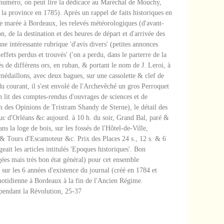
e numéro, on peut lire la dédicace au Maréchal de Mouchy,
e la province en 1785). Après un rappel de faits historiques en
de marée à Bordeaux, les relevés météorologiques (d'avant-
on, de la destination et des heures de départ et d'arrivée des
une intéressante rubrique 'd'avis divers' (petites annonces
effets perdus et trouvés' ('on a perdu, dans le parterre de la
s de différens ors, en ruban, & portant le nom de J. Leroi, à
x médaillons, avec deux bagues, sur une cassolette & clef de
u courant, il s'est envolé de l'Archevêché un gros Perroquet
on lit des comptes-rendus d'ouvrages de sciences et de
 fin des Opinions de Tristram Shandy de Sterne), le détail des
Duc d'Orléans &c aujourd. à 10 h. du soir, Grand Bal, paré &
s la loge de bois, sur les fossés de l'Hôtel-de-Ville,
 & Tours d'Escamoteur &c. Prix des Places 24 s., 12 s. & 6
ait les articles intitulés 'Epoques historiques'. Bon
gées mais très bon état général) pour cet ensemble
 sur les 6 années d'existence du journal (créé en 1784 et
uotidienne à Bordeaux à la fin de l'Ancien Régime.
pendant la Révolution, 25-37