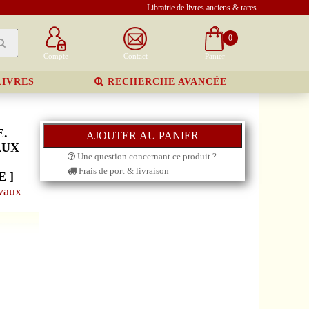
Librairie de livres anciens & rares
0
Compte
Contact
Panier
LIVRES
RECHERCHE AVANCÉE
E.
AUX
Une question concernant ce produit ?
Frais de port & livraison
 ]
evaux