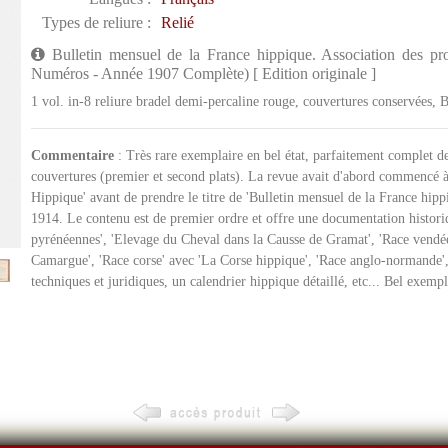
Types de reliure :
Relié
Bulletin mensuel de la France hippique. Association des pro
Numéros - Année 1907 Complète) [ Edition originale ]
1 vol. in-8 reliure bradel demi-percaline rouge, couvertures conservées, 
Commentaire
: Très rare exemplaire en bel état, parfaitement complet de
couvertures (premier et second plats). La revue avait d'abord commencé à p
Hippique' avant de prendre le titre de 'Bulletin mensuel de la France hippi
1914. Le contenu est de premier ordre et offre une documentation histor
pyrénéennes', 'Elevage du Cheval dans la Causse de Gramat', 'Race vendée
Camargue', 'Race corse' avec 'La Corse hippique', 'Race anglo-normande', 
techniques et juridiques, un calendrier hippique détaillé, etc... Bel exemp