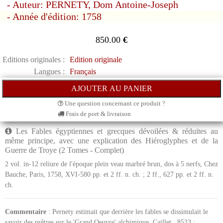
- Auteur: PERNETY, Dom Antoine-Joseph
- Année d'édition: 1758
850.00
€
Editions originales :
Edition originale
Langues :
Français
Une question concernant ce produit ?
Frais de port & livraison
Les Fables égyptiennes et grecques dévoilées & réduites au
même principe, avec une explication des Hiéroglyphes et de la
Guerre de Troye (2 Tomes - Complet)
2 vol. in-12 reliure de l'époque plein veau marbré brun, dos à 5 nerfs, Chez
Bauche, Paris, 1758, XVI-580 pp. et 2 ff. n. ch. ; 2 ff., 627 pp. et 2 ff. n.
ch.
Commentaire
: Pernety estimait que derrière les fables se dissimulait le
savoir des prêtres sur le 'Grand Oeuvre' alchimique. Caillet,, 8523 :