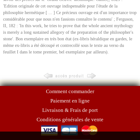
'Edition originale de cet ouvrage indispensable pour l'étude de la
philosophie hermétique [ ... ] Ce précieux ouvrage est d'un importance trop
considérable pour que nous n'en fassions connaître le contenu' ; Ferguson,
II, 182 : 'In this work, he tries to prove that the whole ancient mythology
is merely a long sustained allegory of the preparation of the philosopher's
stone'. Bon exemplaire en très bon état (ex-libris héraldique en gardes, le
même ex-libris a été découpé et contrecollé sous le texte au verso du
feuillet I dans le tome premier, bel exemplaire par ailleurs).
Comment commander
Paiement en ligne
Livraison & Frais de port
Conditions générales de vente