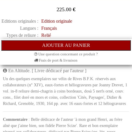
225.00
€
Editions originales :
Edition originale
Langues :
Français
Types de reliure :
Relié
Une question concernant ce produit ?
Frais de port & livraison
En Altitude. [ Livre dédicacé par l'auteur ]
Un des quelques exemplaires sur vélin de Rives B.F.K. réservés aux
collaborateurs (n° XIV), eaux-fortes et héliogravures par Joanny Drevet, 1
vol. in-8 reliure demi-chagrin à coins bordeaux, dosà 5 nerfs orné, couv.
cons., filet doré en mors et coins, collection 'Cités, Paysages', Didier &
Richard, Grenoble, 1930, 164 pp. avec 16 eaux-fortes et 12 héliogravures
Commentaire
: Belle dédicace de l'auteur 'à mon grand Henri, au frère
aîné que j'aime bien, son fidèle Pierre Scize'. Rare et bon exemplaire
réservé aux collaborateurs, dédicacé par Pierre Scize (qq. lég. rouss.,