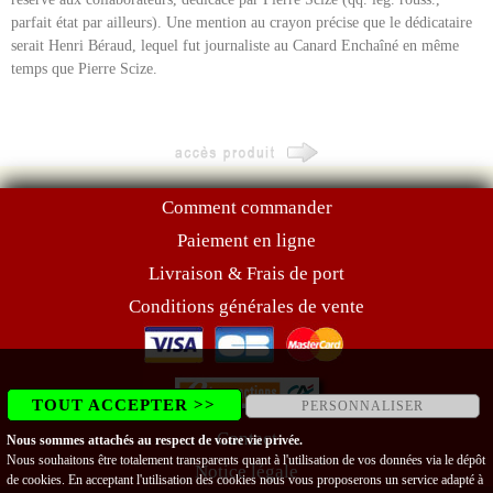
parfait état par ailleurs). Une mention au crayon précise que le dédicataire
serait Henri Béraud, lequel fut journaliste au Canard Enchaîné en même
temps que Pierre Scize.
Comment commander
Paiement en ligne
Livraison & Frais de port
Conditions générales de vente
TOUT ACCEPTER >>
PERSONNALISER
Contact
Nous sommes attachés au respect de votre vie privée.
Nous souhaitons être totalement transparents quant à l'utilisation de vos données via le dépôt
Notice légale
de cookies. En acceptant l'utilisation des cookies nous vous proposerons un service adapté à