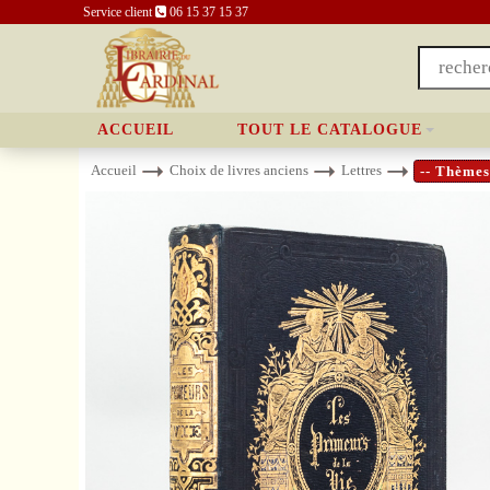
Service client
06 15 37 15 37
ACCUEIL
TOUT LE CATALOGUE
Accueil
Choix de livres anciens
Lettres